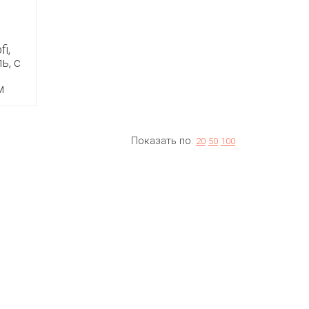
i,
ь, с
м
Показать по:
20
50
100