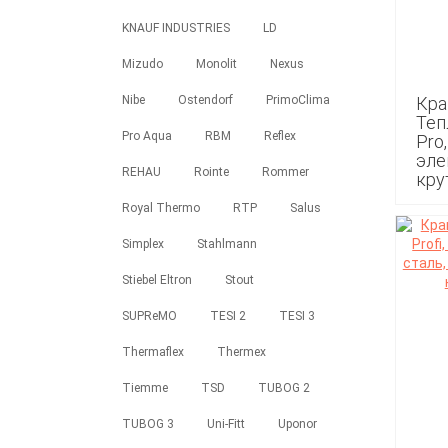
KNAUF INDUSTRIES
LD
Mizudo
Monolit
Nexus
Nibe
Ostendorf
PrimoClima
Кра
Теп
Pro Aqua
RBM
Reflex
Pro,
эле
REHAU
Rointe
Rommer
кру
Royal Thermo
RTP
Salus
9 99
Simplex
Stahlmann
Stiebel Eltron
Stout
SUPReMO
TESI 2
TESI 3
Thermaflex
Thermex
Tiemme
TSD
TUBOG 2
TUBOG 3
Uni-Fitt
Uponor