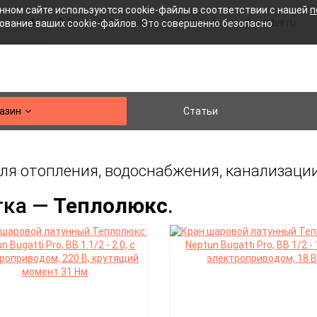
нном сайте используются cookie-файлы в соответствии с нашей
п
Присылайте заявки на e-mail: city-heat@yandex.ru
зование ваших cookie-файлов. Это совершенно безопасно
азин
Статьи
для отопления, водоснабжения, канализаци
тка —
Теплолюкс
.