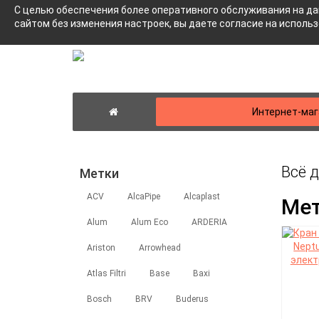
С целью обеспечения более оперативного обслуживания на да
сайтом без изменения настроек, вы даете согласие на исполь
Интернет-маг
Всё 
Метки
ACV
AlcaPipe
Alcaplast
Ме
Alum
Alum Eco
ARDERIA
Ariston
Arrowhead
Atlas Filtri
Base
Baxi
Bosch
BRV
Buderus