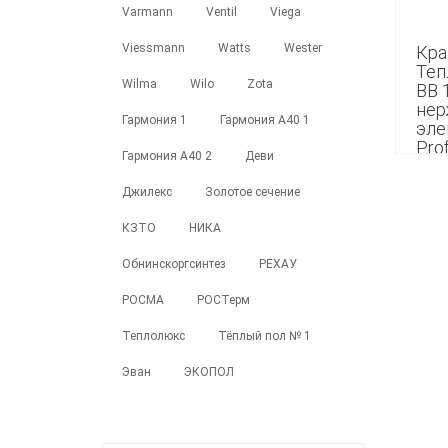
Varmann
Ventil
Viega
Viessmann
Watts
Wester
Кра
Теп
Wilma
Wilo
Zota
ВВ 1
нер
Гармония 1
Гармония А40 1
эле
Pro
Гармония А40 2
Деви
Нм
Джилекс
Золотое сечение
7 99
КЗТО
НИКА
Обнинскоргсинтез
РЕХАУ
РОСМА
РОСТерм
Теплолюкс
Тёплый пол № 1
Эван
ЭКОПОЛ