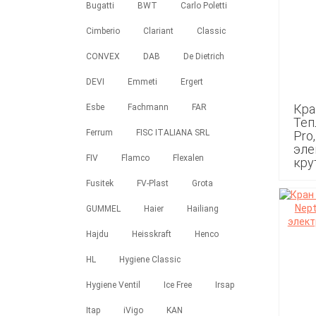
Bugatti
BWT
Carlo Poletti
Cimberio
Clariant
Classic
CONVEX
DAB
De Dietrich
DEVI
Emmeti
Ergert
Кра
Esbe
Fachmann
FAR
Теп
Ferrum
FISC ITALIANA SRL
Pro,
эле
FIV
Flamco
Flexalen
кру
Fusitek
FV-Plast
Grota
17 9
GUMMEL
Haier
Hailiang
Hajdu
Heisskraft
Henco
HL
Hygiene Classic
Hygiene Ventil
Ice Free
Irsap
Itap
iVigo
KAN