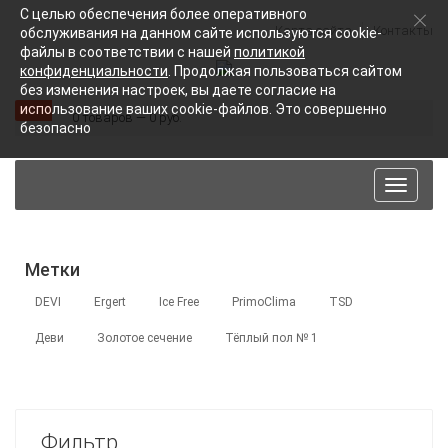
С целью обеспечения более оперативного
Карта сайта
Контакты
обслуживания на данном сайте используются cookie-
файлы в соответствии с нашей
политикой
конфиденциальности
. Продолжая пользоваться сайтом
без изменения настроек, вы даете согласие на
использование ваших cookie-файлов. Это совершенно
0 товаров — 0 руб.
безопасно
Toggle
navigat
Метки
DEVI
Ergert
Ice Free
PrimoClima
TSD
Деви
Золотое сечение
Тёплый пол № 1
Фильтр