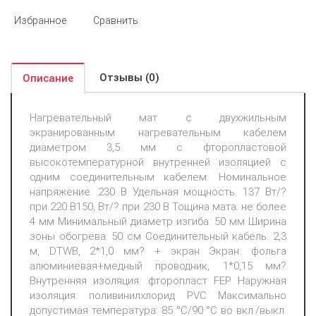
Избранное
Сравнить
Отзывы (0)
Описание
Нагревательный мат с двухжильным
экранированным нагревательным кабелем
диаметром 3,5 мм с фторопластовой
высокотемпературной внутренней изоляцией с
одним соединительным кабелем. Номинальное
напряжение: 230 В Удельная мощность: 137 Вт/?
при 220 В150, Вт/? при 230 В Тощина мата: не более
4 мм Минимальный диаметр изгиба: 50 мм Ширина
зоны обогрева: 50 см Соединительный кабель: 2,3
м, DTWB, 2*1,0 мм? + экран Экран: фольга
алюминиевая+медный проводник, 1*0,15 мм?
Внутренняя изоляция: фторопласт FEP Наружная
изоляция: поливинилхлорид PVC Максимально
допустимая температура: 85 °C/90 °C во вкл./выкл.