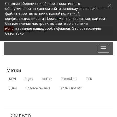
С целью обеспечения более оперативного
Карта сайта
Контакты
обслуживания на данном сайте используются cookie-
файлы в соответствии с нашей
политикой
конфиденциальности
. Продолжая пользоваться сайтом
без изменения настроек, вы даете согласие на
использование ваших cookie-файлов. Это совершенно
0 товаров — 0 руб.
безопасно
Toggle
navigat
Метки
DEVI
Ergert
Ice Free
PrimoClima
TSD
Деви
Золотое сечение
Тёплый пол № 1
Фильтр