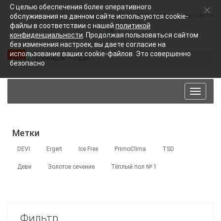
С целью обеспечения более оперативного
Карта сайта
Контакты
обслуживания на данном сайте используются cookie-
файлы в соответствии с нашей
политикой
конфиденциальности
. Продолжая пользоваться сайтом
без изменения настроек, вы даете согласие на
использование ваших cookie-файлов. Это совершенно
0 товаров — 0 руб.
безопасно
Toggle
navigat
Метки
DEVI
Ergert
Ice Free
PrimoClima
TSD
Деви
Золотое сечение
Тёплый пол № 1
Фильтр