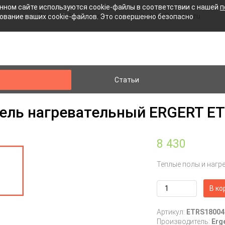
нном сайте используются cookie-файлы в соответствии с нашей
п
Присылайте заявки на e-mail: city-heat@yandex.ru
зование ваших cookie-файлов. Это совершенно безопасно
Статьи
ель нагревательный ERGERT ETR
8 430
Теплые полы и нагр
В ко
Артикул:
ETRS18004
Производитель:
Erg