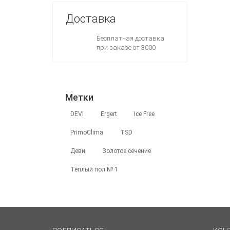
Доставка
Бесплатная доставка
при заказе от 3000
Метки
DEVI
Ergert
Ice Free
PrimoClima
TSD
Деви
Золотое сечение
Тёплый пол № 1