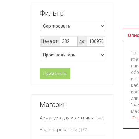
Фильтр
Опис
Цена от:
до:
Тон
гре
пли
обо
Применить
исп
каб
каб
дли
Магазин
"зе
мак
Арматура для котельных
Erg
(597)
Водонагреватели
(167)