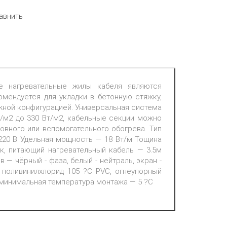
авнить
е нагревательные жилы кабеля являются
мендуется для укладки в бетонную стяжку,
ожной конфигурацией. Универсальная система
/м2 до 330 Вт/м2, кабельные секции можно
овного или вспомогательного обогрева. Тип
20 В Удельная мощность — 18 Вт/м Тощина
к, питающий нагревательный кабель — 3.5м
— чёрный - фаза, белый - нейтраль, экран -
 поливинилхлорид 105 ?С PVC, огнеупорный
 минимальная температура монтажа — 5 ?С