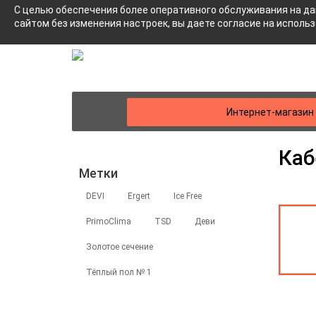
С целью обеспечения более оперативного обслуживания на да
сайтом без изменения настроек, вы даете согласие на исполь
Интернет-магазин
Каб
Метки
DEVI
Ergert
Ice Free
PrimoClima
TSD
Деви
Золотое сечение
Тёплый пол № 1