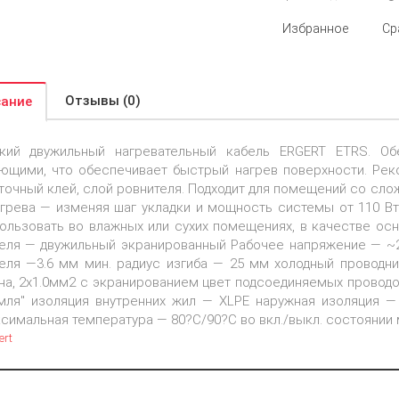
Избранное
Ср
Отзывы (0)
ание
кий двужильный нагревательный кабель ERGERT ETRS. Об
ющими, что обеспечивает быстрый нагрев поверхности. Реко
точный клей, слой ровнителя. Подходит для помещений со сл
грева — изменяя шаг укладки и мощность системы от 110 Вт
ользовать во влажных или сухих помещениях, в качестве осн
еля — двужильный экранированный Рабочее напряжение — ~2
еля —3.6 мм мин. радиус изгиба — 25 мм холодный проводни
на, 2x1.0мм2 с экранированием цвет подсоединяемых проводов 
мля" изоляция внутренних жил — XLPE наружная изоляция —
симальная температура — 80?С/90?С во вкл./выкл. состоянии
ert