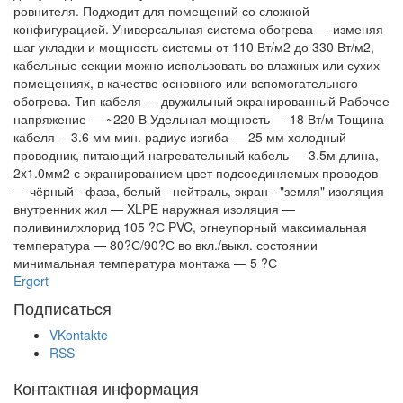
ровнителя. Подходит для помещений со сложной
конфигурацией. Универсальная система обогрева — изменяя
шаг укладки и мощность системы от 110 Вт/м2 до 330 Вт/м2,
кабельные секции можно использовать во влажных или сухих
помещениях, в качестве основного или вспомогательного
обогрева. Тип кабеля — двужильный экранированный Рабочее
напряжение — ~220 В Удельная мощность — 18 Вт/м Тощина
кабеля —3.6 мм мин. радиус изгиба — 25 мм холодный
проводник, питающий нагревательный кабель — 3.5м длина,
2x1.0мм2 с экранированием цвет подсоединяемых проводов
— чёрный - фаза, белый - нейтраль, экран - "земля" изоляция
внутренних жил — XLPE наружная изоляция —
поливинилхлорид 105 ?С PVC, огнеупорный максимальная
температура — 80?С/90?С во вкл./выкл. состоянии
минимальная температура монтажа — 5 ?С
Ergert
Подписаться
VKontakte
RSS
Контактная информация