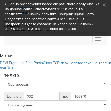
С целью обеспечения более оперативного обслуживания
Карта сайта
на данном сайте используются cookie-файлы в
Контакты
соответствии с нашей
политикой конфиденциальности
.
Продолжая пользоваться сайтом без изменения
настроек, вы даете согласие на использование ваших
0 товаров — 0 руб.
cookie-файлов. Это совершенно безопасно
В корзине нет ни одного товара
Toggle
navigati
Метки
DEVI
Ergert
Ice Free
PrimoClima
TSD
Деви
Золотое сечение
Тёплый
пол № 1
Фильтр
Цена от:
до: