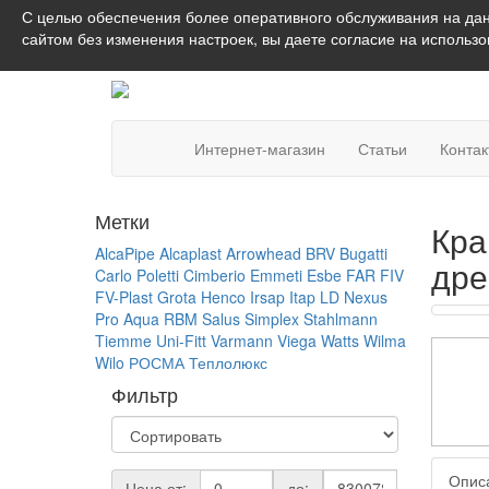
С целью обеспечения более оперативного обслуживания на дан
сайтом без изменения настроек, вы даете согласие на использ
Интернет-магазин
Статьи
Конта
Метки
Кра
AlcaPipe
Alcaplast
Arrowhead
BRV
Bugatti
дре
Carlo Poletti
Cimberio
Emmeti
Esbe
FAR
FIV
FV-Plast
Grota
Henco
Irsap
Itap
LD
Nexus
Pro Aqua
RBM
Salus
Simplex
Stahlmann
Tiemme
Uni-Fitt
Varmann
Viega
Watts
Wilma
Wilo
РОСМА
Теплолюкс
Фильтр
Опис
Цена от:
до: