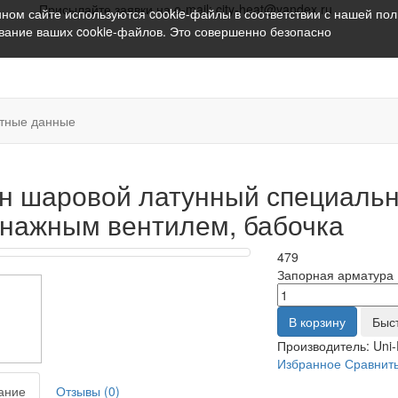
Присылайте заявки на e-mail: city-heat@yandex.ru
ном сайте используются cookie-файлы в соответствии с нашей
пол
ование ваших cookie-файлов. Это совершенно безопасно
ктные данные
н шаровой латунный специальный 
нажным вентилем, бабочка
479
Запорная арматура
В корзину
Быс
Производитель:
Uni-
Избранное
Сравнит
ание
Отзывы (0)