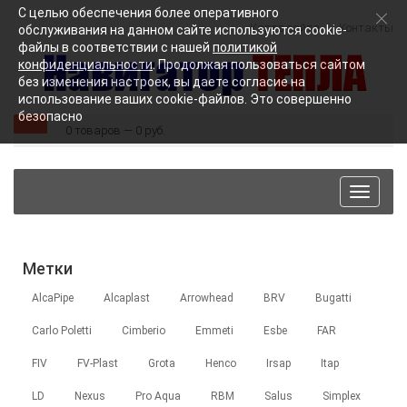
С целью обеспечения более оперативного
Карта сайта
Контакты
обслуживания на данном сайте используются cookie-
файлы в соответствии с нашей
политикой
конфиденциальности
. Продолжая пользоваться сайтом
без изменения настроек, вы даете согласие на
использование ваших cookie-файлов. Это совершенно
безопасно
0 товаров — 0 руб.
Toggle
navigat
Метки
AlcaPipe
Alcaplast
Arrowhead
BRV
Bugatti
Carlo Poletti
Cimberio
Emmeti
Esbe
FAR
FIV
FV-Plast
Grota
Henco
Irsap
Itap
LD
Nexus
Pro Aqua
RBM
Salus
Simplex