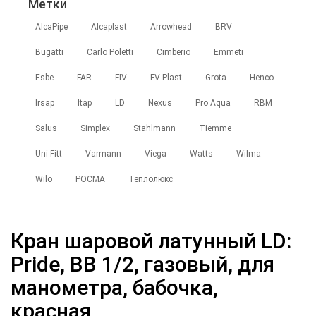
Метки
AlcaPipe
Alcaplast
Arrowhead
BRV
Bugatti
Carlo Poletti
Cimberio
Emmeti
Esbe
FAR
FIV
FV-Plast
Grota
Henco
Irsap
Itap
LD
Nexus
Pro Aqua
RBM
Salus
Simplex
Stahlmann
Tiemme
Uni-Fitt
Varmann
Viega
Watts
Wilma
Wilo
РОСМА
Теплолюкс
Кран шаровой латунный LD:
Pride, ВВ 1/2, газовый, для
манометра, бабочка,
красная