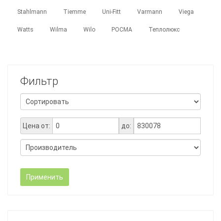
Stahlmann
Tiemme
Uni-Fitt
Varmann
Viega
Watts
Wilma
Wilo
РОСМА
Теплолюкс
Фильтр
Цена от:
до:
Применить