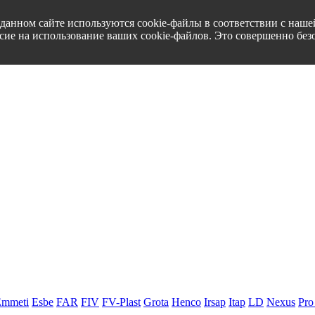
данном сайте используются cookie-файлы в соответствии с наш
ласие на использование ваших cookie-файлов. Это совершенно без
Emmeti
Esbe
FAR
FIV
FV-Plast
Grota
Henco
Irsap
Itap
LD
Nexus
Pro