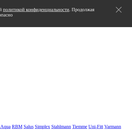
ей
политикой конфиденциальности
. Продолжая
опасно
 Aqua
RBM
Salus
Simplex
Stahlmann
Tiemme
Uni-Fitt
Varmann