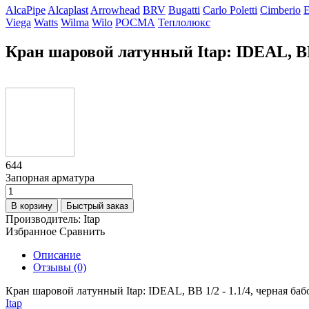
AlcaPipe
Alcaplast
Arrowhead
BRV
Bugatti
Carlo Poletti
Cimberio
Viega
Watts
Wilma
Wilo
РОСМА
Теплолюкс
Кран шаровой латунный Itap: IDEAL, ВВ 
644
Запорная арматура
В корзину
Быстрый заказ
Производитель:
Itap
Избранное
Сравнить
Описание
Отзывы (0)
Кран шаровой латунный Itap: IDEAL, ВВ 1/2 - 1.1/4, черная баб
Itap