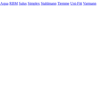
 Aqua
RBM
Salus
Simplex
Stahlmann
Tiemme
Uni-Fitt
Varmann