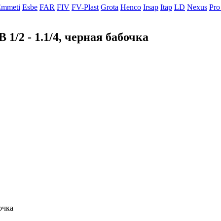
Emmeti
Esbe
FAR
FIV
FV-Plast
Grota
Henco
Irsap
Itap
LD
Nexus
Pro
1/2 - 1.1/4, черная бабочка
очка