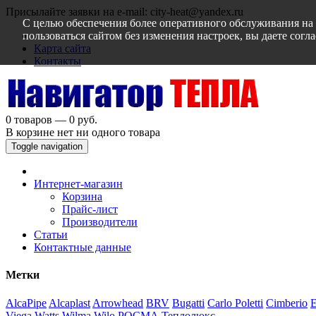
Присылайте заявки на e-mail: city-heat@yandex.ru
С целью обеспечения более оперативного обслуживания на 
пользоваться сайтом без изменения настроек, вы даете сог
Карта сайта
Контакты
0 товаров — 0 руб.
В корзине нет ни одного товара
Toggle navigation
Интернет-магазин
Корзина
Прайс-лист
Производители
Статьи
Контактные данные
Метки
AlcaPipe
Alcaplast
Arrowhead
BRV
Bugatti
Carlo Poletti
Cimberio
Viega
Watts
Wilma
Wilo
РОСМА
Теплолюкс