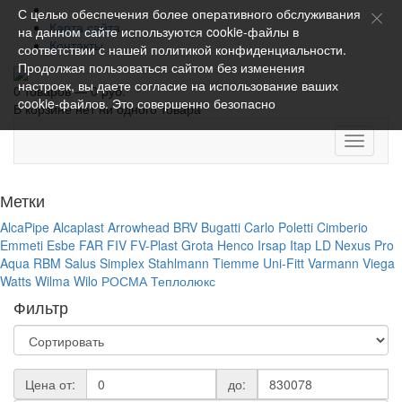
С целью обеспечения более оперативного обслуживания
Карта сайта
на данном сайте используются cookie-файлы в
Контакты
соответствии с нашей
политикой конфиденциальности
.
Продолжая пользоваться сайтом без изменения
настроек, вы даете согласие на использование ваших
0 товаров — 0 руб.
cookie-файлов. Это совершенно безопасно
В корзине нет ни одного товара
Toggle
navigati
Метки
AlcaPipe
Alcaplast
Arrowhead
BRV
Bugatti
Carlo Poletti
Cimberio
Emmeti
Esbe
FAR
FIV
FV-Plast
Grota
Henco
Irsap
Itap
LD
Nexus
Pro
Aqua
RBM
Salus
Simplex
Stahlmann
Tiemme
Uni-Fitt
Varmann
Viega
Watts
Wilma
Wilo
РОСМА
Теплолюкс
Фильтр
Цена от:
до: