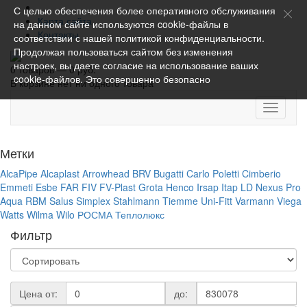
С целью обеспечения более оперативного обслуживания
Карта сайта
на данном сайте используются cookie-файлы в
Контакты
соответствии с нашей
политикой конфиденциальности
.
Продолжая пользоваться сайтом без изменения
настроек, вы даете согласие на использование ваших
0 товаров — 0 руб.
cookie-файлов. Это совершенно безопасно
В корзине нет ни одного товара
Toggle
navigati
Метки
AlcaPipe
Alcaplast
Arrowhead
BRV
Bugatti
Carlo Poletti
Cimberio
Emmeti
Esbe
FAR
FIV
FV-Plast
Grota
Henco
Irsap
Itap
LD
Nexus
Pro
Aqua
RBM
Salus
Simplex
Stahlmann
Tiemme
Uni-Fitt
Varmann
Viega
Watts
Wilma
Wilo
РОСМА
Теплолюкс
Фильтр
Цена от:
до: