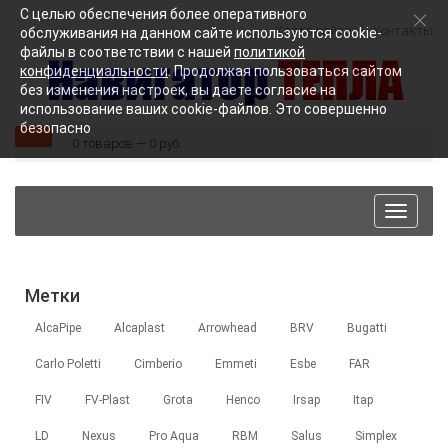
С целью обеспечения более оперативного
Карта сайта
Контакты
обслуживания на данном сайте используются cookie-
файлы в соответствии с нашей
политикой
конфиденциальности
. Продолжая пользоваться сайтом
без изменения настроек, вы даете согласие на
использование ваших cookie-файлов. Это совершенно
безопасно
0 товаров — 0 руб.
Toggle
navigat
Метки
AlcaPipe
Alcaplast
Arrowhead
BRV
Bugatti
Carlo Poletti
Cimberio
Emmeti
Esbe
FAR
FIV
FV-Plast
Grota
Henco
Irsap
Itap
LD
Nexus
Pro Aqua
RBM
Salus
Simplex