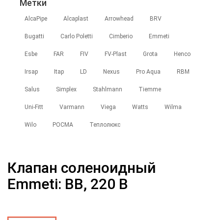
Метки
AlcaPipe
Alcaplast
Arrowhead
BRV
Bugatti
Carlo Poletti
Cimberio
Emmeti
Esbe
FAR
FIV
FV-Plast
Grota
Henco
Irsap
Itap
LD
Nexus
Pro Aqua
RBM
Salus
Simplex
Stahlmann
Tiemme
Uni-Fitt
Varmann
Viega
Watts
Wilma
Wilo
РОСМА
Теплолюкс
Клапан соленоидный
Emmeti: ВВ, 220 В