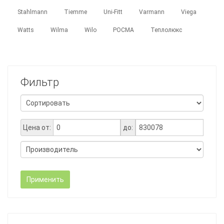
Stahlmann
Tiemme
Uni-Fitt
Varmann
Viega
Watts
Wilma
Wilo
РОСМА
Теплолюкс
Фильтр
Цена от:
до:
Применить